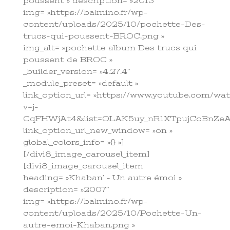
poussent » description= »2013″
img= »https://balmino.fr/wp-
content/uploads/2025/10/pochette-Des-
trucs-qui-poussent-BROC.png »
img_alt= »pochette album Des trucs qui
poussent de BROC »
_builder_version= »4.27.4″
_module_preset= »default »
link_option_url= »https://www.youtube.com/wa
v=j-
CqFHWjAt4&list=OLAK5uy_nR1XTpujCoBnZ
link_option_url_new_window= »on »
global_colors_info= »{} »]
[/divi8_image_carousel_item]
[divi8_image_carousel_item
heading= »Khaban’ – Un autre émoi »
description= »2007″
img= »https://balmino.fr/wp-
content/uploads/2025/10/Pochette-Un-
autre-emoi-Khaban.png »