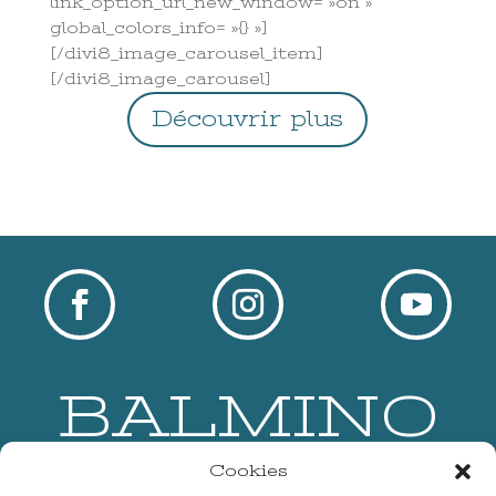
link_option_url_new_window= »on »
global_colors_info= »{} »]
[/divi8_image_carousel_item]
[/divi8_image_carousel]
Découvrir plus
BALMINO
Cookies
Accueil