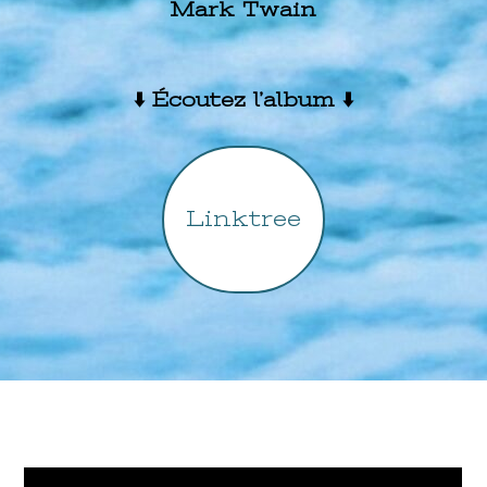
Mark Twain
⬇️ Écoutez l’album ⬇️
Linktree