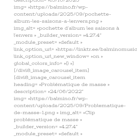
description= »13/10/2025″
img= »https://balmino.fr/wp-
content/uploads/2025/09/pochette-
album-les-saisons-a-lenvers.png »
img_alt= »pochette d’album les saisons à
l’envers » _builder_version= »4.27.4″
_module_preset= »default »
link_option_url= »https://linktr.ee/balminomusic
link_option_url_new_window= »on »
global_colors_info= »{} »]
[/divi8_image_carousel_item]
[divi8_image_carousel_item
heading= »Problématique de masse »
description= »24/06/2022″
img= »https://balmino.fr/wp-
content/uploads/2025/09/Problematique-
de-masse-1.png » img_alt= »Clip
problématique de masse »
_builder_version= »4.27.4″
_module_preset= »default »