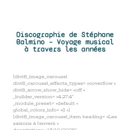
Discographie de Stéphane
Balmino – Voyage musical
à travers les années
[divi8_image_carousel
divi8_carousel_effects_types= »coverflow »
divi8_arrow_show_hide= »off »
_builder_version= »4.27.4″
_module_preset= »default »
global_colors_info= »{} »]
[divi8_image_carousel_item heading= »Les
saisons à l’envers »