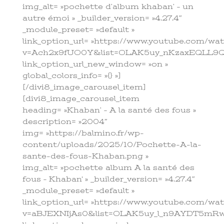
img_alt= »pochette d’album khaban’ – un
autre émoi » _builder_version= »4.27.4″
_module_preset= »default »
link_option_url= »https://www.youtube.com/wa
v=Ach2x9fUO0Y&list=OLAK5uy_nKzaxEQLL9Q
link_option_url_new_window= »on »
global_colors_info= »{} »]
[/divi8_image_carousel_item]
[divi8_image_carousel_item
heading= »Khaban’ – A la santé des fous »
description= »2004″
img= »https://balmino.fr/wp-
content/uploads/2025/10/Pochette-A-la-
sante-des-fous-Khaban.png »
img_alt= »pochette album A la santé des
fous – Khaban' » _builder_version= »4.27.4″
_module_preset= »default »
link_option_url= »https://www.youtube.com/wa
v=aBJEXNIjAs0&list=OLAK5uy_l_n9AYDT5mRw