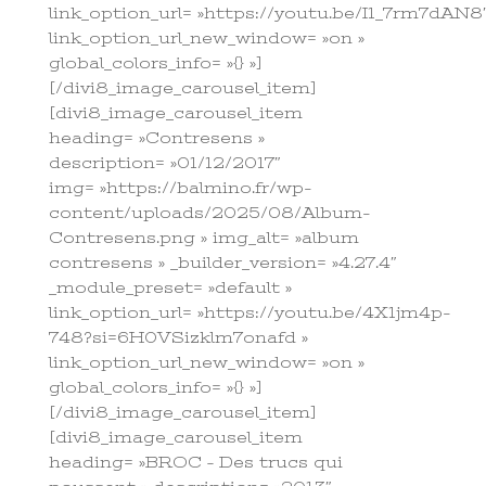
link_option_url= »https://youtu.be/I1_7rm7dAN8
link_option_url_new_window= »on »
global_colors_info= »{} »]
[/divi8_image_carousel_item]
[divi8_image_carousel_item
heading= »Contresens »
description= »01/12/2017″
img= »https://balmino.fr/wp-
content/uploads/2025/08/Album-
Contresens.png » img_alt= »album
contresens » _builder_version= »4.27.4″
_module_preset= »default »
link_option_url= »https://youtu.be/4X1jm4p-
748?si=6H0VSizklm7onafd »
link_option_url_new_window= »on »
global_colors_info= »{} »]
[/divi8_image_carousel_item]
[divi8_image_carousel_item
heading= »BROC – Des trucs qui