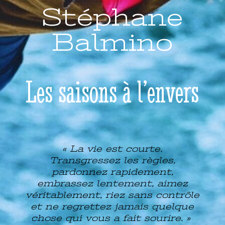
Stéphane
Balmino
Les saisons à l’envers
« La vie est courte.
Transgressez les règles,
pardonnez rapidement,
embrassez lentement, aimez
véritablement, riez sans contrôle
et ne regrettez jamais quelque
chose qui vous a fait sourire. »