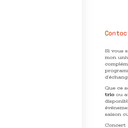
Contac
Si vous 
mon univ
compléme
programm
d’échang
Que ce s
trio
ou av
disponib
événemen
saison cu
Concert e