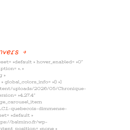
nvers »
set= »default » hover_enabled= »0″
ption= ». »
g »
global_colors_info= »{} »]
ontent/uploads/2026/05/Chronique-
rsion= »4.27.4″
mage_carousel_item
.C.I.-quebecois-dimmense-
et= »default »
tps://balmino.fr/wp-
tent_position= »none »