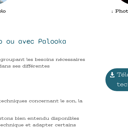
olo
↓ Pho
o ou avec Palooka
egroupant les besoins nécessaires
ans ses différentes
Tél
te
techniques concernant le son, la
stons bien entendu disponibles
technique et adapter certains