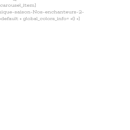
e_carousel_item]
onique-saison-Nos-enchanteurs-2-
fault » global_colors_info= »{} »]