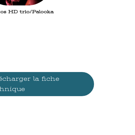
tos HD trio/Palooka
écharger la fiche
chnique