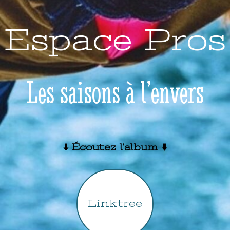
Espace Pros
Les saisons à l’envers
⬇️ Écoutez l’album ⬇️
Linktree