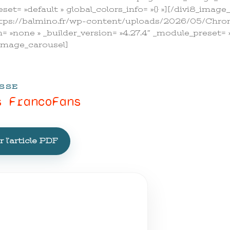
set= »default » global_colors_info= »{} »][/divi8_imag
https://balmino.fr/wp-content/uploads/2026/05/Chr
»none » _builder_version= »4.27.4″ _module_preset= »de
_image_carousel]
SSE
s FrancoFans
 l’article PDF