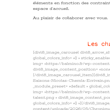
éléments en fonction des contraint
espace d’accueil.
Au plaisir de collaborer avec vous.
Les ch
[divi8_image_carousel divi8_arrow_sho
global_colors_info= »{} » sticky_enabl
img= »https://balmino.fr/wp-conte
divi8_image_content_position= »none »
[/divi8_image_carousel_item][divi8
Saisons-Nicolas-Chemla-Ecrivain.png 
_module_preset= »default » global_co
img= »https://balmino.fr/wp-conte
talent.png » divi8_image_content_posi
global_colors_info= »{} »][/divi8_im
content/uploads/2026/05/Chronique-