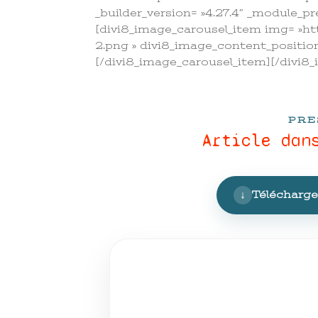
_builder_version= »4.27.4″ _module_pre
[divi8_image_carousel_item img= »
2.png » divi8_image_content_position= 
[/divi8_image_carousel_item][/divi8
PRE
Article dan
↓
Télécharger