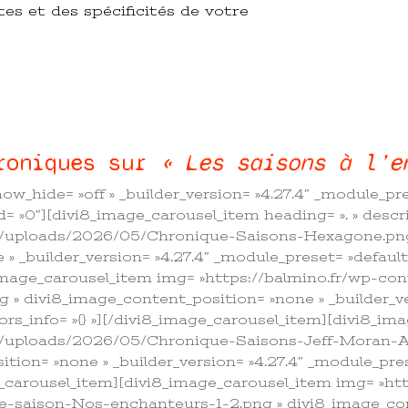
es et des spécificités de votre
roniques sur
« Les saisons à l’e
w_hide= »off » _builder_version= »4.27.4″ _module_pre
ed= »0″][divi8_image_carousel_item heading= ». » descri
nt/uploads/2026/05/Chronique-Saisons-Hexagone.pn
 _builder_version= »4.27.4″ _module_preset= »default » 
_image_carousel_item img= »https://balmino.fr/wp-c
» divi8_image_content_position= »none » _builder_ve
lors_info= »{} »][/divi8_image_carousel_item][divi8_i
nt/uploads/2026/05/Chronique-Saisons-Jeff-Moran-A
tion= »none » _builder_version= »4.27.4″ _module_pres
age_carousel_item][divi8_image_carousel_item img= »ht
saison-Nos-enchanteurs-1-2.png » divi8_image_con