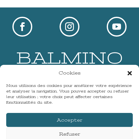
BALMINO
Cookies
Accueil
À propos
Nous utilisons des cookies pour améliorer votre expérience
Musique & Actus
et analyser la navigation. Vous pouvez accepter ou refuser
Contact
leur utilisation ; votre choix peut affecter certaines
fonctionnalités du site.
Mentions légales
Accepter
& Politique de confidentialité
Refuser
Site réalisé par
Komyuniti