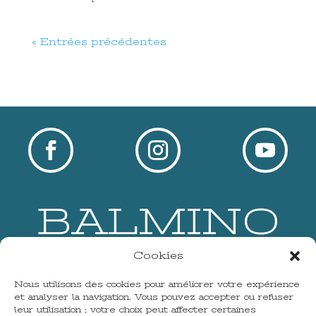
« Entrées précédentes
BALMINO
Cookies
Accueil
À propos
Nous utilisons des cookies pour améliorer votre expérience
Musique & Actus
et analyser la navigation. Vous pouvez accepter ou refuser
Contact
leur utilisation ; votre choix peut affecter certaines